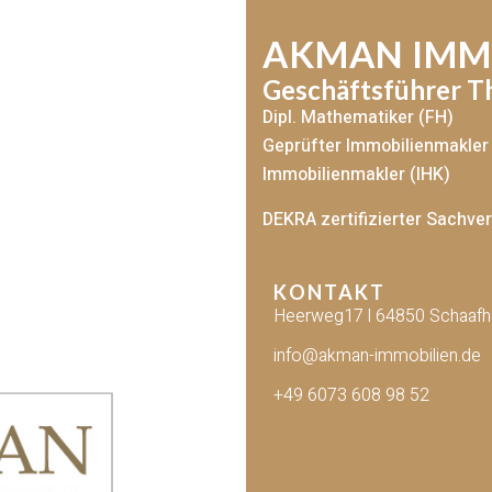
AKMAN IMM
Geschäftsführer 
Dipl. Mathematiker (FH)
Geprüfter Immobilienmakler 
Immobilienmakler (IHK)
DEKRA zertifizierter Sachve
KONTAKT
Heerweg17 l 64850 Schaaf
info@akman-immobilien.de
+49 6073 608 98 52