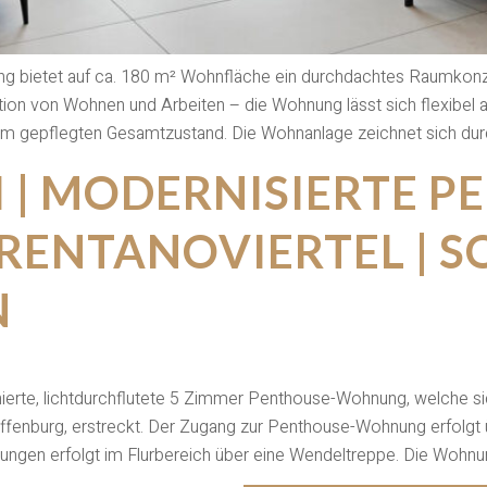
 bietet auf ca. 180 m² Wohnfläche ein durchdachtes Raumkonzep
tion von Wohnen und Arbeiten – die Wohnung lässt sich flexibel 
nem gepflegten Gesamtzustand. Die Wohnanlage zeichnet sich dur
I | MODERNISIERTE P
ENTANOVIERTEL | S
N
nierte, lichtdurchflutete 5 Zimmer Penthouse-Wohnung, welche si
affenburg, erstreckt. Der Zugang zur Penthouse-Wohnung erfol
nungen erfolgt im Flurbereich über eine Wendeltreppe. Die Wohn