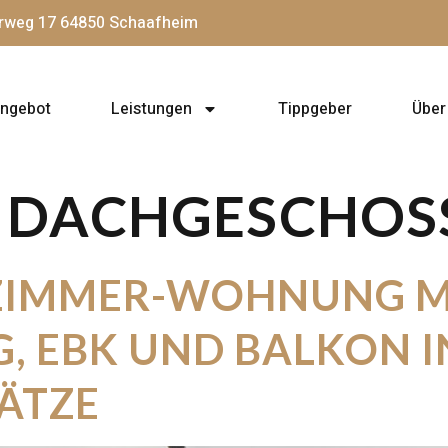
rweg 17 64850 Schaafheim
angebot
Leistungen
Tippgeber
Über
:
DACHGESCHO
ZIMMER-WOHNUNG M
, EBK UND BALKON IN
ÄTZE