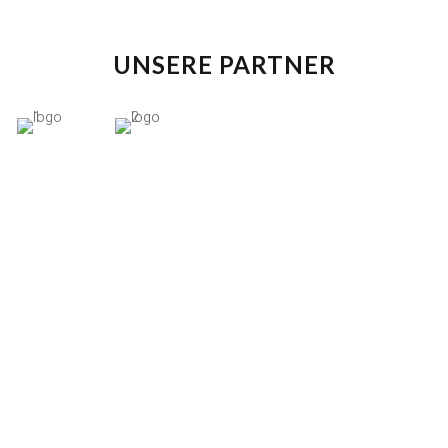
UNSERE PARTNER
ERFOLG TEILEN –
VERANTWORTUNG LEBEN
Bei Akman Immobilien übernehmen wir nicht nur
Verantwortung für unsere Kunden, sondern auch für
unsere Gemeinschaft. Ein Teil unserer Arbeit fließt
regelmäßig in regionale und soziale Projekte, die
Menschen unterstützen und Perspektiven schaffen.