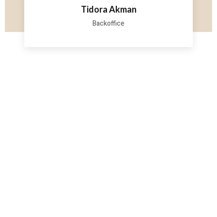
Tidora Akman
Backoffice
WISSEN, WAS IHR ZUHAUSE
WIRKLICH WERT IST
Eine fundierte Immobilienbewertung ist die Basis jeder